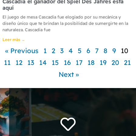
Cascadia el ganador del Spiel Des Jahres está
aquí
El juego de mesa Cascadia fue elogiado por su mecánica y
diseño único que te brindan la posibilidad de sumergirte en la
naturaleza. Cascadia fue
Leer más →
« Previous
1
2
3
4
5
6
7
8
9
10
11
12
13
14
15
16
17
18
19
20
21
Next »