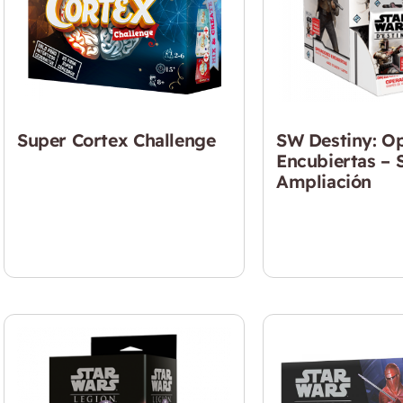
Super Cortex Challenge
SW Destiny: O
Encubiertas – 
Ampliación
$
14.990
$
89.640