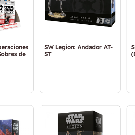
peraciones
SW Legion: Andador AT-
S
Sobres de
ST
(
$
64.990
$