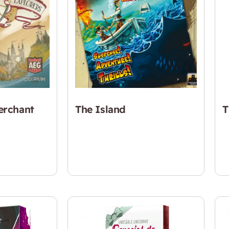
erchant
The Island
T
$
26.990
$