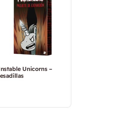
nstable Unicorns –
esadillas
14.990