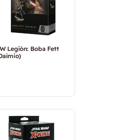
W Legión: Boba Fett
Daimio)
21.990