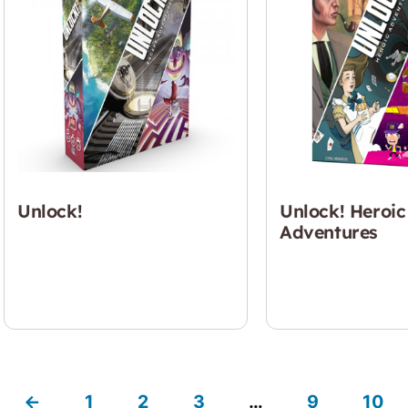
Unlock!
Unlock! Heroic
Adventures
$
24.990
$
24.990
←
1
2
3
…
9
10