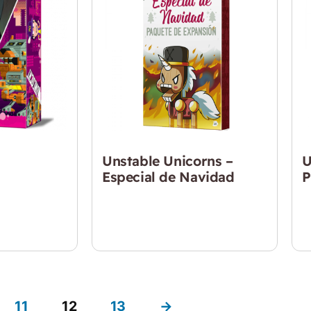
Unstable Unicorns –
U
Especial de Navidad
P
$
11.990
$
11
12
13
→