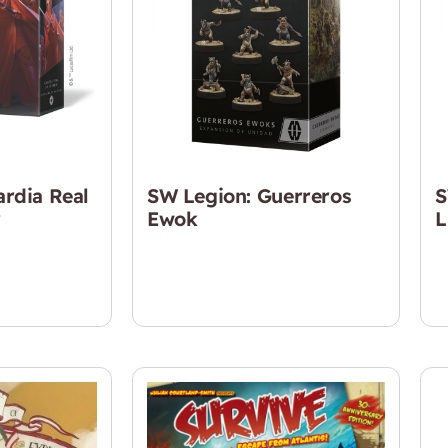
rdia Real
SW Legion: Guerreros
S
r
Ewok
L
$
39.990
$