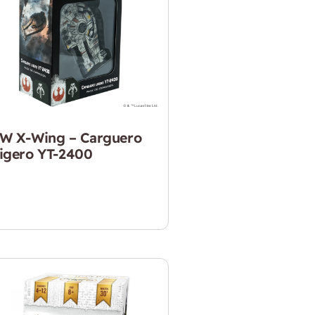
W X-Wing – Carguero
igero YT-2400
44.990