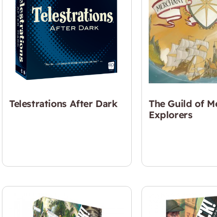
Telestrations After Dark
The Guild of M
Explorers
$
24.990
$
51.990