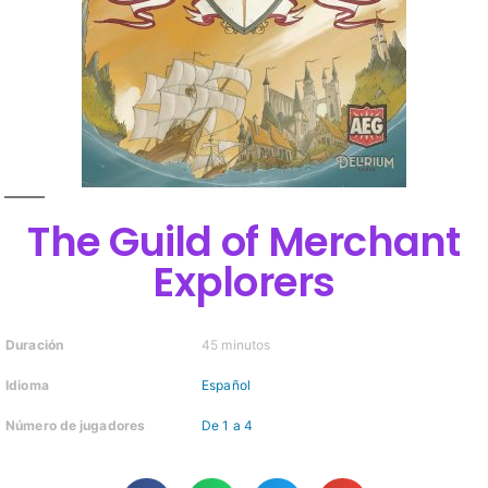
The Guild of Merchant
Explorers
Duración
45 minutos
Idioma
Español
Número de jugadores
De 1 a 4