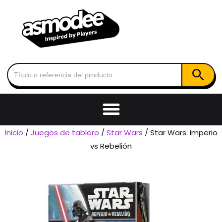
Botón de
Buscar:
Inicio
/
Juegos de tablero
/
Star Wars
/ Star Wars: Imperio
vs Rebelión