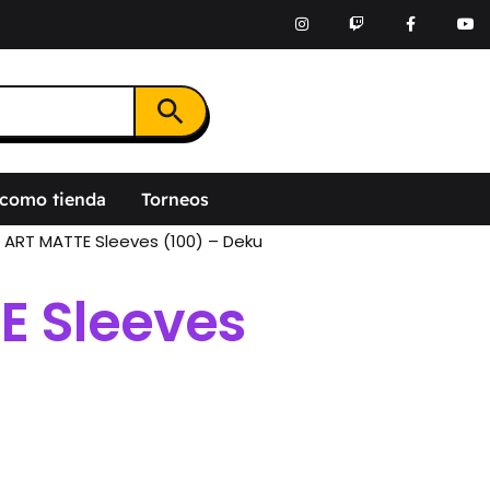
Botón de búsqueda
 como tienda
Torneos
: ART MATTE Sleeves (100) – Deku
E Sleeves