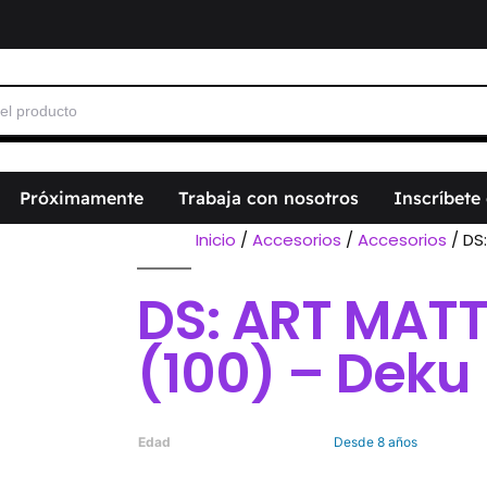
Próximamente
Trabaja con nosotros
Inscríbete
Inicio
/
Accesorios
/
Accesorios
/ DS
DS: ART MATT
(100) – Deku
Edad
Desde 8 años