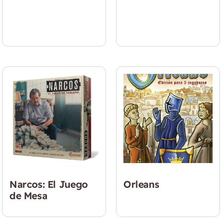
$
39.990
$
23.990
Narcos: El Juego
Orleans
de Mesa