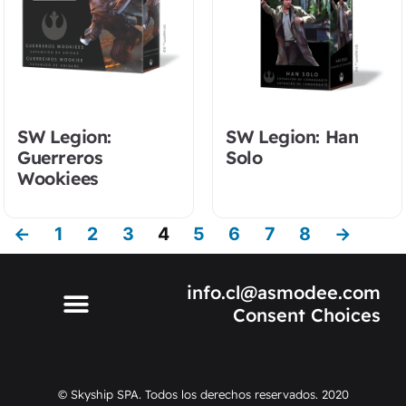
SW Legion:
SW Legion: Han
Guerreros
Solo
Wookiees
←
1
2
3
4
5
6
7
8
→
info.cl@asmodee.com
Consent Choices
© Skyship SPA. Todos los derechos reservados. 2020