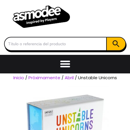
Botón de
Buscar:
Inicio
/
Próximamente
/
Abril
/ Unstable Unicorns