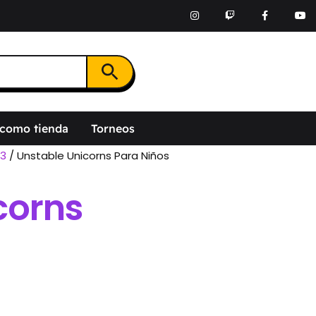
Botón de búsqueda
 como tienda
Torneos
23
/ Unstable Unicorns Para Niños
corns