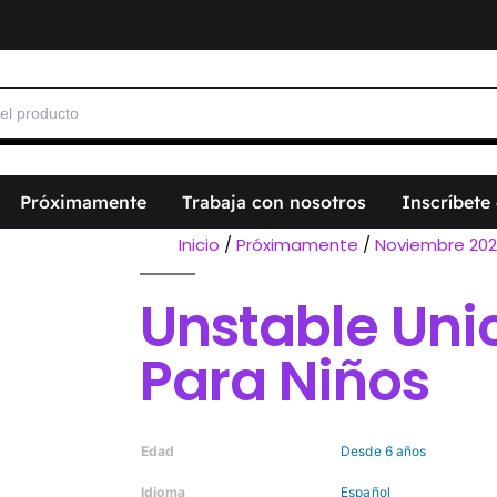
Próximamente
Trabaja con nosotros
Inscríbete
Inicio
/
Próximamente
/
Noviembre 20
Unstable Uni
Para Niños
Edad
Desde 6 años
Idioma
Español