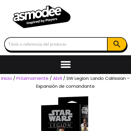
Botón de
Buscar:
Inicio
/
Próximamente
/
Abril
/ SW Legion: Lando Calrissian –
Expansión de comandante