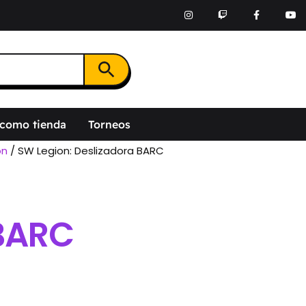
Botón de búsqueda
 como tienda
Torneos
on
/ SW Legion: Deslizadora BARC
 BARC