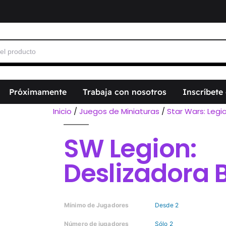
Próximamente
Trabaja con nosotros
Inscríbete
Inicio
/
Juegos de Miniaturas
/
Star Wars: Legi
SW Legion:
Deslizadora
Mínimo de Jugadores
Desde 2
Número de jugadores
Sólo 2