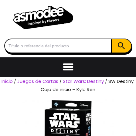
Botón de
Buscar:
Inicio
/
Juegos de Cartas
/
Star Wars: Destiny
/ SW Destiny:
Caja de inicio – Kylo Ren