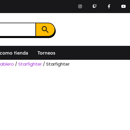
Botón de búsqueda
 como tienda
Torneos
ablero
/
Starfighter
/ Starfighter