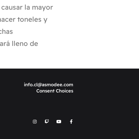
 causar la mayor
acer toneles y
chas
ará lleno de
info.cl@asmodee.com
Consent Choices