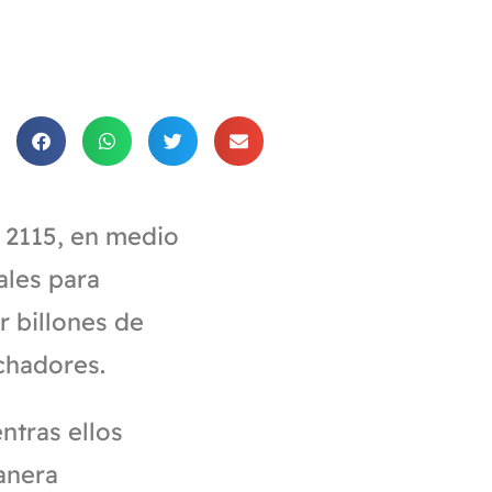
s 2115, en medio
ales para
r billones de
chadores.
ntras ellos
anera