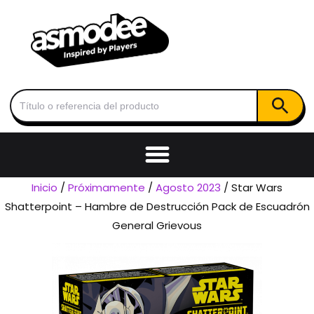
Botón de
Buscar:
Inicio
/
Próximamente
/
Agosto 2023
/ Star Wars
Shatterpoint – Hambre de Destrucción Pack de Escuadrón
General Grievous