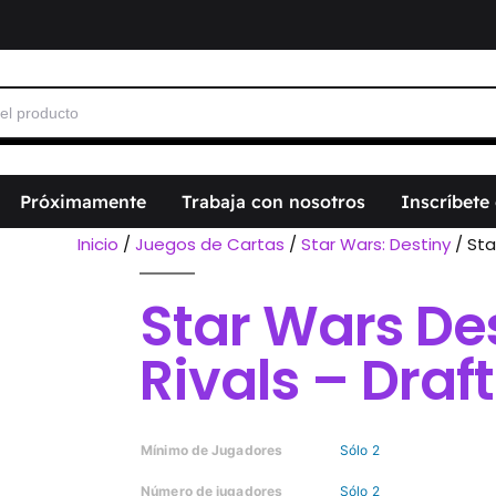
Próximamente
Trabaja con nosotros
Inscríbete
Inicio
/
Juegos de Cartas
/
Star Wars: Destiny
/ Sta
Star Wars Des
Rivals – Draft
Mínimo de Jugadores
Sólo 2
Número de jugadores
Sólo 2