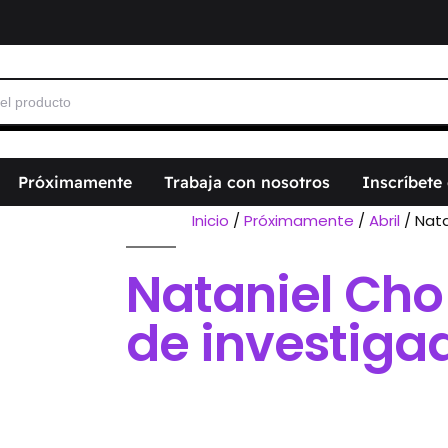
Próximamente
Trabaja con nosotros
Inscríbete
Inicio
/
Próximamente
/
Abril
/ Nata
Nataniel Cho
de investiga