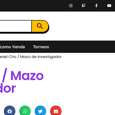
Botón de búsqueda
 como tienda
Torneos
niel Cho / Mazo de investigador
 / Mazo
dor