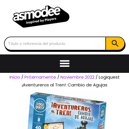
Botón de
Buscar:
Inicio
/
Próximamente
/
Noviembre 2022
/ Logiquest
¡Aventureros al Tren!: Cambio de Agujas