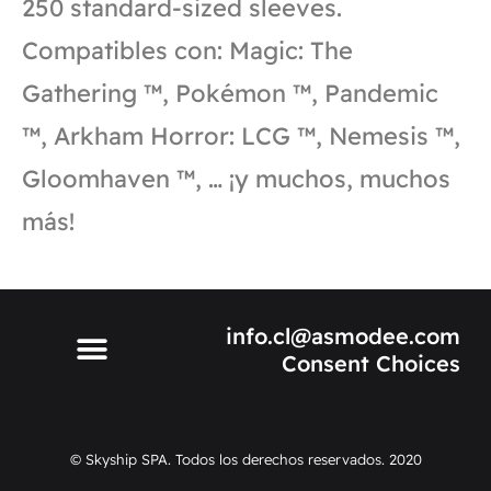
250 standard-sized sleeves.
Compatibles con: Magic: The
Gathering ™, Pokémon ™, Pandemic
™, Arkham Horror: LCG ™, Nemesis ™,
Gloomhaven ™, … ¡y muchos, muchos
más!
info.cl@asmodee.com
Consent Choices
© Skyship SPA. Todos los derechos reservados. 2020