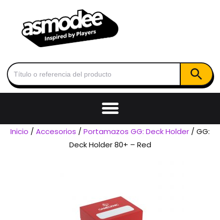
Botón de
Buscar:
Inicio
/
Accesorios
/
Portamazos GG: Deck Holder
/ GG:
Deck Holder 80+ – Red