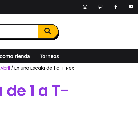
Botón de búsqueda
 como tienda
Torneos
/
Abril
/ En una Escala de 1 a T-Rex
 de 1 a T-