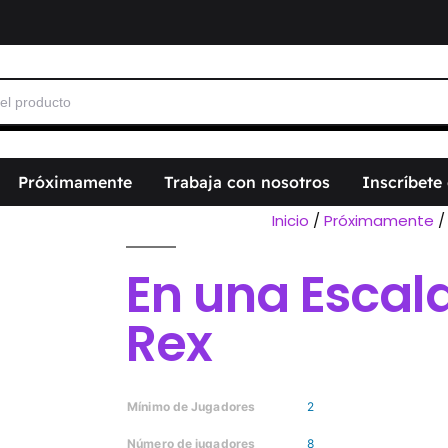
Próximamente
Trabaja con nosotros
Inscríbete
Inicio
/
Próximamente
En una Escala
Rex
Mínimo de Jugadores
2
Número de jugadores
8