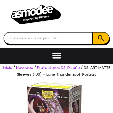
Botón de
Buscar:
Inicio
/
Novedad
/
Protectores DS: Diseño
/ DS: ART MATTE
Sleeves (100) – Lane Thunderhoof: Portrait