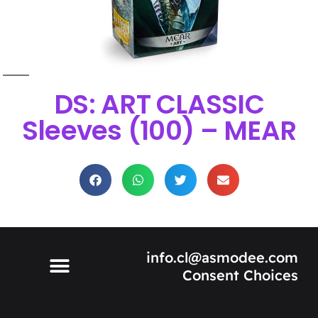
DS: ART CLASSIC
Sleeves (100) – MEAR
info.cl@asmodee.com
Consent Choices