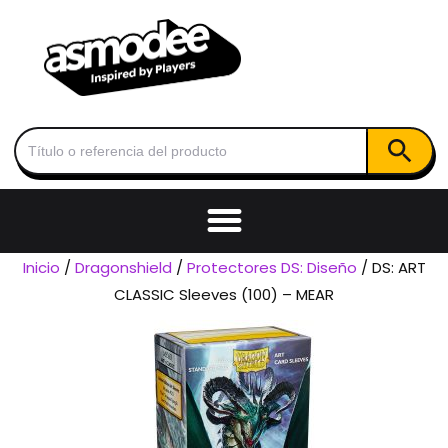
Botón de
Buscar:
Inicio
/
Dragonshield
/
Protectores DS: Diseño
/ DS: ART
CLASSIC Sleeves (100) – MEAR