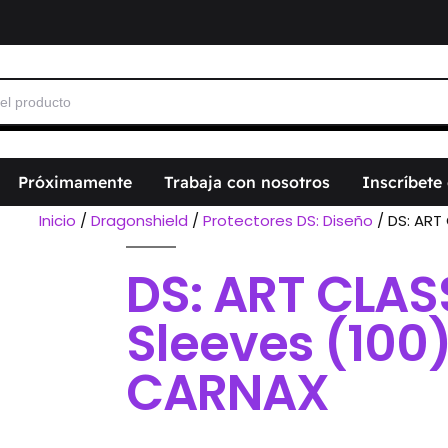
Próximamente
Trabaja con nosotros
Inscríbete
Inicio
/
Dragonshield
/
Protectores DS: Diseño
/ DS: ART
DS: ART CLAS
Sleeves (100)
CARNAX