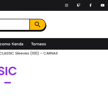
Botón de búsqueda
 como tienda
Torneos
 CLASSIC Sleeves (100) – CARNAX
SIC
 –