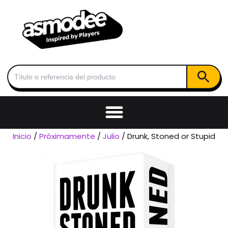
Botón de
Buscar:
Inicio
/
Próximamente
/
Julio
/ Drunk, Stoned or Stupid