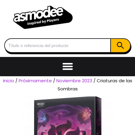
Botón de
Buscar:
Inicio
/
Próximamente
/
Noviembre 2023
/ Criaturas de las
Sombras