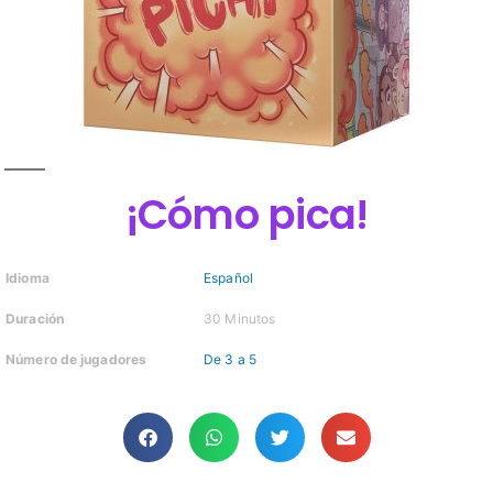
¡Cómo pica!
Idioma
Español
Duración
30 Minutos
Número de jugadores
De 3 a 5