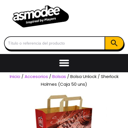
Botón de
Buscar:
Inicio
/
Accesorios
/
Bolsas
/ Bolsa Unlock / Sherlock
Holmes (Caja 50 uns)