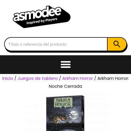
Botón de
Buscar:
Inicio
/
Juegos de tablero
/
Arkham Horror
/ Arkham Horror:
Noche Cerrada