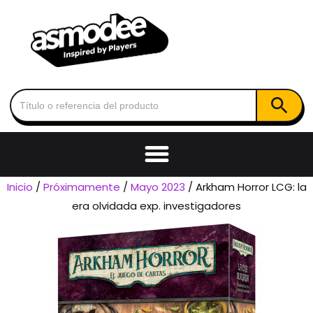
Botón de
Buscar:
Inicio
/
Próximamente
/
Mayo 2023
/ Arkham Horror LCG: la
era olvidada exp. investigadores