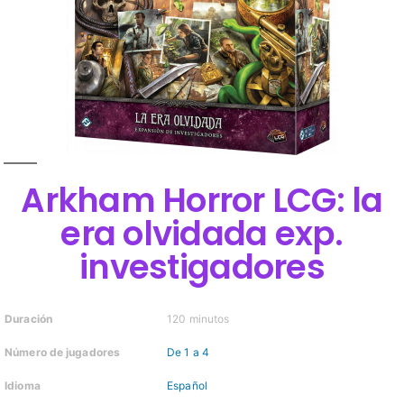
Arkham Horror LCG: la
era olvidada exp.
investigadores
Duración
120 minutos
Número de jugadores
De 1 a 4
Idioma
Español