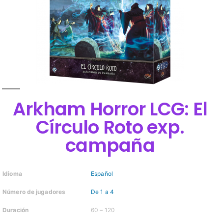
Arkham Horror LCG: El
Círculo Roto exp.
campaña
Idioma
Español
Número de jugadores
De 1 a 4
Duración
60 – 120