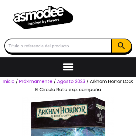
Botón de
Buscar:
Inicio
/
Próximamente
/
Agosto 2023
/ Arkham Horror LCG:
El Círculo Roto exp. campaña