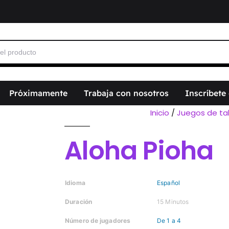
Próximamente
Trabaja con nosotros
Inscríbete
Inicio
/
Juegos de ta
Aloha Pioha
Idioma
Español
Duración
15 Minutos
Número de jugadores
De 1 a 4