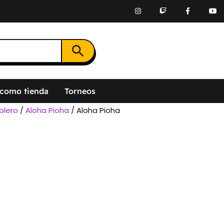
Botón de búsqueda
 como tienda
Torneos
blero
/
Aloha Pioha
/ Aloha Pioha