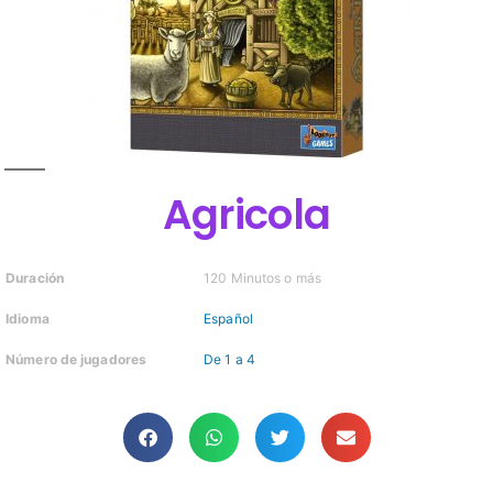
Agricola
Duración
120 Minutos o más
Idioma
Español
Número de jugadores
De 1 a 4