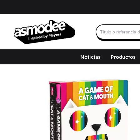
Buscar:
Noticias
Productos