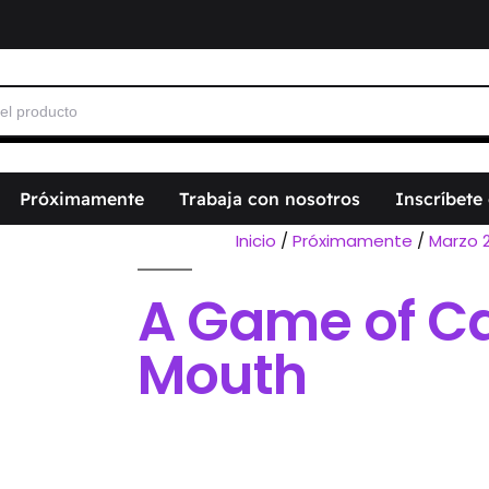
Próximamente
Trabaja con nosotros
Inscríbete
Inicio
/
Próximamente
/
Marzo 
A Game of C
Mouth