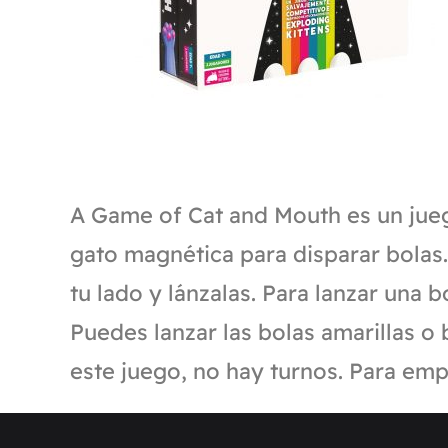
A Game of Cat and Mouth es un jueg
gato magnética para disparar bolas
tu lado y lánzalas. Para lanzar una bo
Puedes lanzar las bolas amarillas o 
este juego, no hay turnos. Para empez