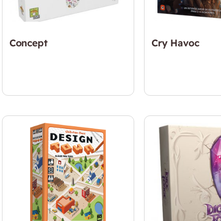
Concept
Cry Havoc
$
24.990