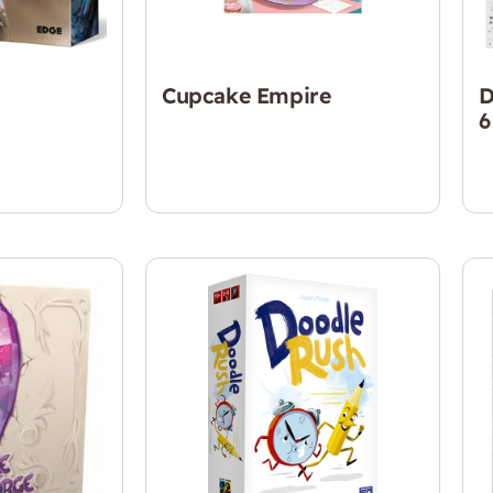
Cupcake Empire
D
6