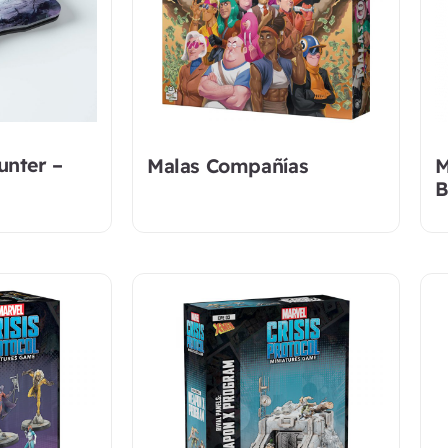
unter –
Malas Compañías
M
B