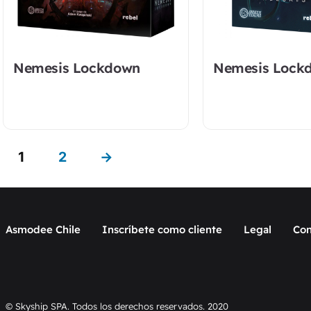
Nemesis Lockdown
Nemesis Lock
1
2
→
Asmodee Chile
Inscríbete como cliente
Legal
Con
© Skyship SPA. Todos los derechos reservados. 2020