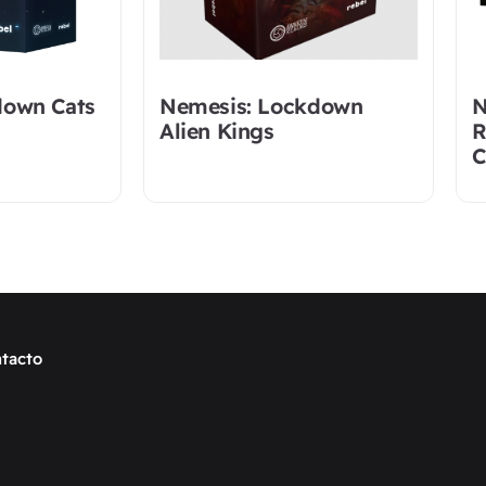
down Cats
Nemesis: Lockdown
N
Alien Kings
R
C
tacto