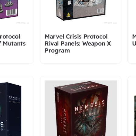
Protocol
Marvel Crisis Protocol
M
f Mutants
Rival Panels: Weapon X
U
Program