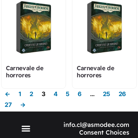
Carnevale de
Carnevale de
horrores
horrores
←
1
2
3
4
5
6
…
25
26
27
→
info.cl@asmodee.com
Consent Choices