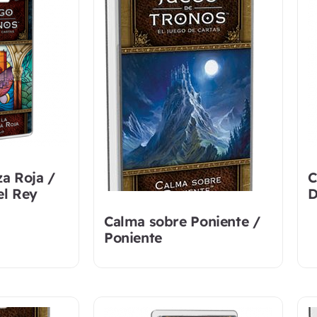
za Roja /
C
l Rey
D
Calma sobre Poniente /
Poniente