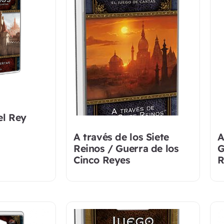
l Rey
A través de los Siete
A
Reinos / Guerra de los
G
Cinco Reyes
R