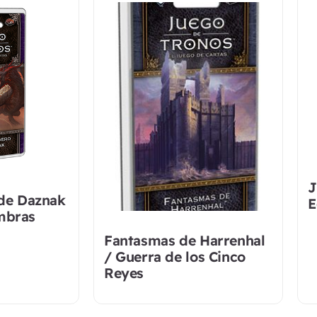
J
 de Daznak
E
mbras
Fantasmas de Harrenhal
/ Guerra de los Cinco
Reyes