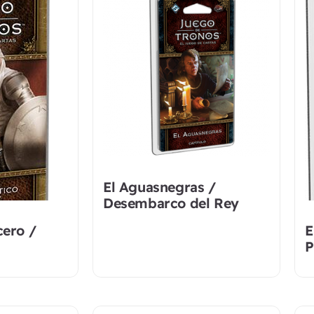
El Aguasnegras /
Desembarco del Rey
cero /
E
P