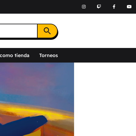
Botón de búsqueda
 como tienda
Torneos
______