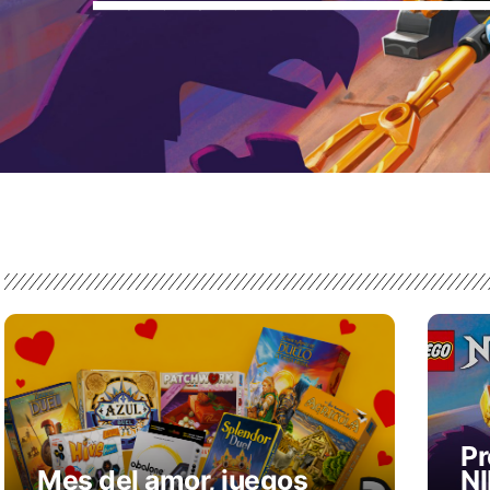
P
Mes del amor, juegos
NI