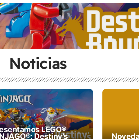
Noticias
resentamos LEGO®
NJAGO®: Destiny’s
Noveda