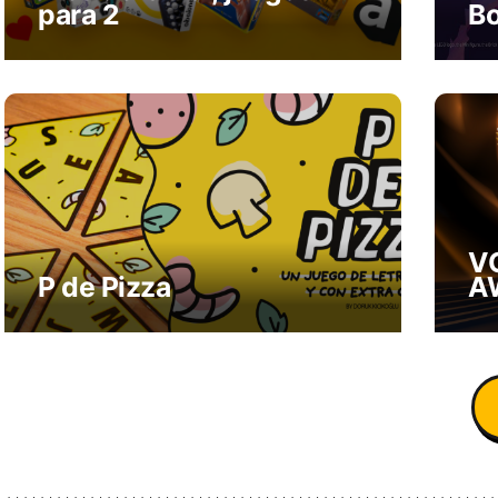
para 2
Bo
V
P de Pizza
A